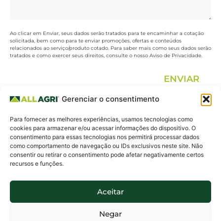
Ao clicar em Enviar, seus dados serão tratados para te encaminhar a cotação
solicitada, bem como para te enviar promoções, ofertas e conteúdos
relacionados ao serviço/produto cotado. Para saber mais como seus dados serão
tratados e como exercer seus direitos, consulte o nosso Aviso de Privacidade.
ENVIAR
Gerenciar o consentimento
All Agri.
19 3325.0648 |
Fale
Para fornecer as melhores experiências, usamos tecnologias como
Agricultura
19 3213.0270
conosco
cookies para armazenar e/ou acessar informações do dispositivo. O
consentimento para essas tecnologias nos permitirá processar dados
para todos.
Whatsapp 19
como comportamento de navegação ou IDs exclusivos neste site. Não
consentir ou retirar o consentimento pode afetar negativamente certos
99619.7939
recursos e funções.
Siga-nos nas
Informações
redes
Legais
Aceitar
Política de Privacidade
Negar
Termo de Uso