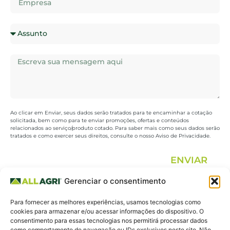
Ao clicar em Enviar, seus dados serão tratados para te encaminhar a cotação
solicitada, bem como para te enviar promoções, ofertas e conteúdos
relacionados ao serviço/produto cotado. Para saber mais como seus dados serão
tratados e como exercer seus direitos, consulte o nosso Aviso de Privacidade.
ENVIAR
Gerenciar o consentimento
All Agri.
19 3325.0648 |
Fale
Para fornecer as melhores experiências, usamos tecnologias como
Agricultura
19 3213.0270
conosco
cookies para armazenar e/ou acessar informações do dispositivo. O
consentimento para essas tecnologias nos permitirá processar dados
para todos.
como comportamento de navegação ou IDs exclusivos neste site. Não