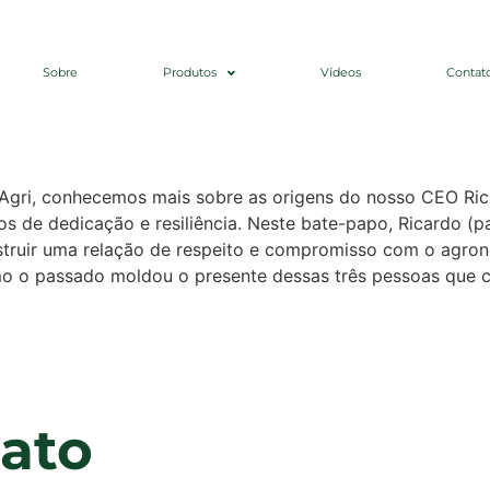
01 | Ricardo e Ro
Sobre
Produtos
Vídeos
Contat
gri
 Agri, conhecemos mais sobre as origens do nosso CEO Ricar
 de dedicação e resiliência. Neste bate-papo, Ricardo (pa
truir uma relação de respeito e compromisso com o agrone
omo o passado moldou o presente dessas três pessoas que 
ato