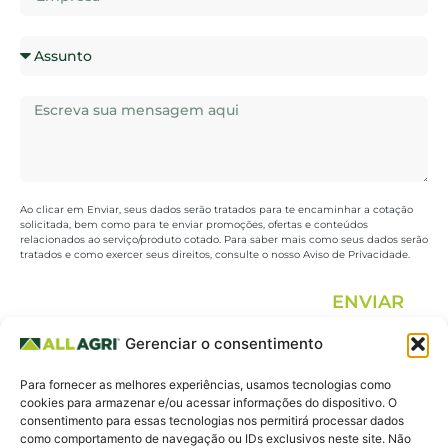
Ao clicar em Enviar, seus dados serão tratados para te encaminhar a cotação
solicitada, bem como para te enviar promoções, ofertas e conteúdos
relacionados ao serviço/produto cotado. Para saber mais como seus dados serão
tratados e como exercer seus direitos, consulte o nosso Aviso de Privacidade.
ENVIAR
Gerenciar o consentimento
All Agri.
19 3325.0648 |
Fale
Para fornecer as melhores experiências, usamos tecnologias como
Agricultura
19 3213.0270
conosco
cookies para armazenar e/ou acessar informações do dispositivo. O
consentimento para essas tecnologias nos permitirá processar dados
para todos.
Whatsapp 19
como comportamento de navegação ou IDs exclusivos neste site. Não