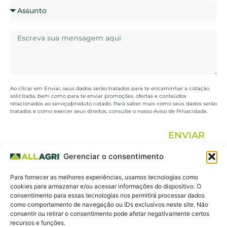
Ao clicar em Enviar, seus dados serão tratados para te encaminhar a cotação
solicitada, bem como para te enviar promoções, ofertas e conteúdos
relacionados ao serviço/produto cotado. Para saber mais como seus dados serão
tratados e como exercer seus direitos, consulte o nosso Aviso de Privacidade.
ENVIAR
Gerenciar o consentimento
All Agri.
19 3325.0648 |
Fale
Para fornecer as melhores experiências, usamos tecnologias como
Agricultura
19 3213.0270
conosco
cookies para armazenar e/ou acessar informações do dispositivo. O
consentimento para essas tecnologias nos permitirá processar dados
para todos.
Whatsapp 19
como comportamento de navegação ou IDs exclusivos neste site. Não
consentir ou retirar o consentimento pode afetar negativamente certos
99619.7939
recursos e funções.