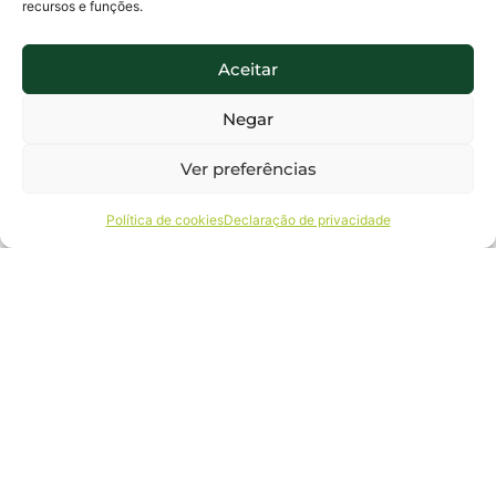
recursos e funções.
Aceitar
Negar
Ver preferências
Ao clicar em Enviar, seus dados serão tratados para te encaminhar a cotação
Política de cookies
Declaração de privacidade
solicitada, bem como para te enviar promoções, ofertas e conteúdos
relacionados ao serviço/produto cotado. Para saber mais como seus dados serão
tratados e como exercer seus direitos, consulte o nosso Aviso de Privacidade.
ENVIAR
All Agri.
19 3325.0648 |
Fale
Agricultura
19 3213.0270
conosco
para todos.
Whatsapp 19
99619.7939